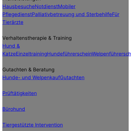
Hausbesuche
Notdienst
Mobiler
Pflegedienst
Palliativbetreuung und Sterbehilfe
Für
Tierärzte
Verhaltenstherapie & Training
Hund &
Katze
Einzeltraining
Hundeführerschein
Welpenführersch
Gutachten & Beratung
Hunde- und Welpenkauf
Gutachten
Prüftätigkeiten
Bürohund
Tiergestützte Intervention