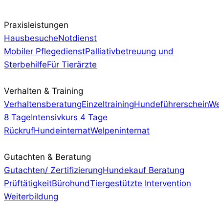
Praxisleistungen
Hausbesuche
Notdienst
Mobiler Pflegedienst
Palliativbetreuung und
Sterbehilfe
Für Tierärzte
Verhalten & Training
Verhaltensberatung
Einzeltraining
Hundeführerschein
We
8 Tage
Intensivkurs 4 Tage
Rückruf
Hundeinternat
Welpeninternat
Gutachten & Beratung
Gutachten/ Zertifizierung
Hundekauf Beratung
Prüftätigkeit
Bürohund
Tiergestützte Intervention
Weiterbildung