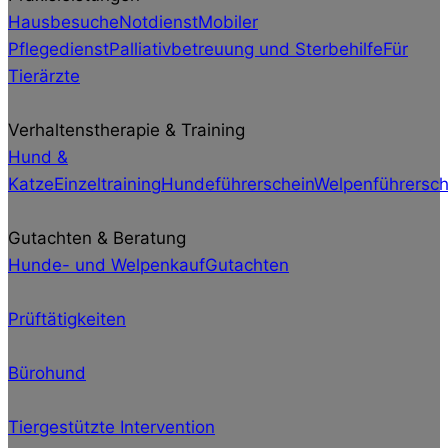
Hausbesuche
Notdienst
Mobiler
Pflegedienst
Palliativbetreuung und Sterbehilfe
Für
Tierärzte
Verhaltenstherapie & Training
Hund &
Katze
Einzeltraining
Hundeführerschein
Welpenführersch
Gutachten & Beratung
Hunde- und Welpenkauf
Gutachten
Prüftätigkeiten
Bürohund
Tiergestützte Intervention