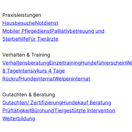
Praxisleistungen
Hausbesuche
Notdienst
Mobiler Pflegedienst
Palliativbetreuung und
Sterbehilfe
Für Tierärzte
Verhalten & Training
Verhaltensberatung
Einzeltraining
Hundeführerschein
We
8 Tage
Intensivkurs 4 Tage
Rückruf
Hundeinternat
Welpeninternat
Gutachten & Beratung
Gutachten/ Zertifizierung
Hundekauf Beratung
Prüftätigkeit
Bürohund
Tiergestützte Intervention
Weiterbildung