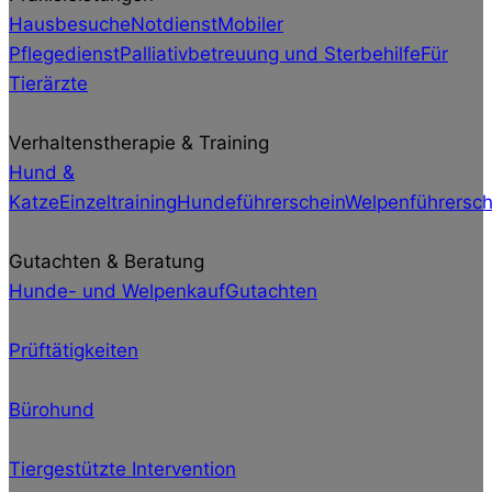
Hausbesuche
Notdienst
Mobiler
Pflegedienst
Palliativbetreuung und Sterbehilfe
Für
Tierärzte
Verhaltenstherapie & Training
Hund &
Katze
Einzeltraining
Hundeführerschein
Welpenführersch
Gutachten & Beratung
Hunde- und Welpenkauf
Gutachten
Prüftätigkeiten
Bürohund
Tiergestützte Intervention