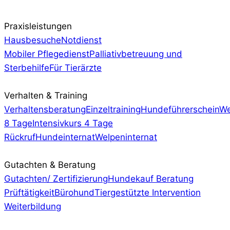
Praxisleistungen
Hausbesuche
Notdienst
Mobiler Pflegedienst
Palliativbetreuung und
Sterbehilfe
Für Tierärzte
Verhalten & Training
Verhaltensberatung
Einzeltraining
Hundeführerschein
We
8 Tage
Intensivkurs 4 Tage
Rückruf
Hundeinternat
Welpeninternat
Gutachten & Beratung
Gutachten/ Zertifizierung
Hundekauf Beratung
Prüftätigkeit
Bürohund
Tiergestützte Intervention
Weiterbildung